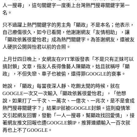
人一搜尋」，這句關鍵字一度衝上台灣熱門搜尋關鍵字第一
名。
只不過躍上熱門關鍵字的男主角「顯政」不是本名；他表示，
自己療傷很久，如今已看開，他謝謝網友「友情相助」，讓
「顯政依舊很愛怡君」成為熱門關鍵字。為答謝網友，還被友
人硬拱公開與怡君以前的合照。
上月廿四日晚上，女網友在PTT笨版發表「不是只有正妹可以
搞封鎖」文章，指友人長得像藝人陳顯政，姑且就稱呼「顯
政」，不但失戀、車子也被偷，還得罪GOOGLE的衰事。
她說，「顯政」每當夜深人靜、吃飽太閒的時候，就在
GOOGLE一次又一次輸入「顯政依舊很愛怡君」，「他想
說，如果打了一千次、一萬次、一億次、一兆次，是不是會成
熱門搜尋關鍵字？」結果IP就被GOOGLE封鎖。這則癡情笨
文引起網友回響，發動「一人一搜尋，幫顯政找回愛情」，接
著網友推文回報也遭GOOGLE鎖IP，推算連續輸入一百次就
再也上不了GOOGLE。