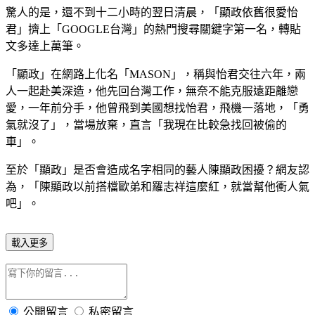
驚人的是，還不到十二小時的翌日清晨，「顯政依舊很愛怡
君」擠上「GOOGLE台灣」的熱門搜尋關鍵字第一名，轉貼
文多達上萬筆。
「顯政」在網路上化名「MASON」，稱與怡君交往六年，兩
人一起赴美深造，他先回台灣工作，無奈不能克服遠距離戀
愛，一年前分手，他曾飛到美國想找怡君，飛機一落地，「勇
氣就沒了」，當場放棄，直言「我現在比較急找回被偷的
車」。
至於「顯政」是否會造成名字相同的藝人陳顯政困擾？網友認
為，「陳顯政以前搭檔歐弟和羅志祥這麼紅，就當幫他衝人氣
吧」。
載入更多
公開留言
私密留言