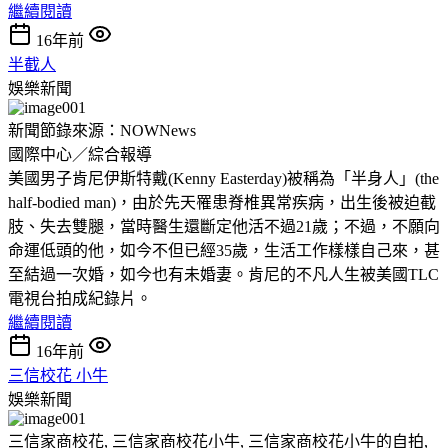
繼續閱讀
16年前
半截人
娛樂新聞
新聞節錄來源：NOWNews
國際中心／綜合報導
美國男子肯尼伊斯特戴(Kenny Easterday)被稱為「半身人」(the
half-bodied man)，由於先天罹患脊椎異常疾病，出生後被迫截
肢、失去雙腿，當時醫生還斷定他活不過21歲；不過，不願向
命運低頭的他，如今不但已經35歲，生活工作樣樣自己來，甚
至結過一次婚，如今也有未婚妻。肯尼的不凡人生被美國TLC
電視台拍成紀錄片。
繼續閱讀
16年前
三信校花 小牛
娛樂新聞
三信家商校花, 三信家商校花小牛, 三信家商校花小牛的自拍,