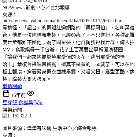
NOWnews 影劇中心／台北報導
來源：
http://tw.news.yahoo.com/article/url/d/a/100523/17/2661u.html
靠搞怪、「超台」的舞蹈紅遍網路的「舞棍阿伯」，名叫葉復
台，他是一位國標舞老師，已經60歲了，不只會扭，各種高難
度舞步都難不倒他；為了圓星夢，他自掏腰包找舞群，請人拍
MV，寫歌編舞一手包辦，花了上百萬要出專輯闖演藝圈。
「讓我們一起來搖擺燃燒那愛情的火花，跳出那愛情的恰
洽！」葉復台邊唱邊搖擺，還真不是蓋的，60歲了，可以在地
板上翻滾，穿著緊身舞衣曲線畢露，又唱又扭，髮型更酷，像
極了綜藝大哥大張菲。
繼續閱讀
16年前
豆芽飯 食譜與作法
娛樂新聞
圖片來源：津津有味網 生活中心／綜合報導
來源：