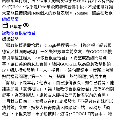
的噱頭與行銷手法，但眼尖的網友似乎已經看出影中人有點像
She的Hebe，似乎是Hebe單飛的專輯宣傳手段，不過也剛好讓
大家能直接聽到Hebe個人的歌聲表現。 Youtube：聽誰在唱歌
繼續閱讀
16年前
顯政依舊很愛怡君
娛樂新聞
「顯政依舊很愛怡君」 Google熱搜第一名 【聯合報╱記者楊
德宜／桃園縣報導】 一名失戀男思念前女友，在GOOGLE搜
尋引擎瘋狂輸入「○○依舊很愛怡君」，希望成為熱門關鍵
字，讓在美的前女友看到，結果GOOGLE以為惡意攻擊封鎖
IP。網友得知發動「一人一搜尋」，這句關鍵字一度衝上台灣
熱門搜尋關鍵字第一名。 只不過躍上熱門關鍵字的男主角
「顯政」不是本名；他表示，自己療傷很久，如今已看開，他
謝謝網友「友情相助」，讓「顯政依舊很愛怡君」成為熱門關
鍵字。為答謝網友，還被友人硬拱公開與怡君以前的合照。
上月廿四日晚上，女網友在PTT笨版發表「不是只有正妹可以
搞封鎖」文章，指友人長得像藝人陳顯政，姑且就稱呼「顯
政」，不但失戀、車子也被偷，還得罪GOOGLE的衰事。 她