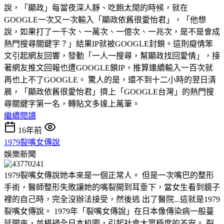
說，「顯政」每當夜深人靜、吃飽太閒的時候，就在
GOOGLE一次又一次輸入「顯政依舊很愛怡君」，「他想
說，如果打了一千次、一萬次、一億次、一兆次，是不是會成
熱門搜尋關鍵字？」結果IP就被GOOGLE封鎖。這則癡情笨
文引起網友回響，發動「一人一搜尋，幫顯政找回愛情」，接
著網友推文回報也遭GOOGLE鎖IP，推算連續輸入一百次就
再也上不了GOOGLE。 驚人的是，還不到十二小時的翌日清
晨，「顯政依舊很愛怡君」擠上「GOOGLE台灣」的熱門搜
尋關鍵字第一名，轉貼文多達上萬筆。
繼續閱讀
16年前
1979裂嘴女傳說
娛樂新聞
1979裂嘴女傳說她本來是一個正常人。 但是一次嘴巴的整形
手術，醫師整形失敗讓她的嘴裂開到耳垂下，當女生看到鏡子
裡的自己時，完全沒辦法接受，然後逃 出了醫院...這就是1979
裂嘴女傳說。 1979年「裂嘴女傳說」在日本像傳染病一般蔓
延開來，並橫掃全日本校園，引起社會大眾極度的不安。 裂