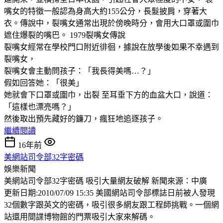
嘴女的特徵一般認為身高大約155公分，長髮披肩，穿著大
衣。傳說中，裂嘴女通常出現於傍晚時分，會用大口罩或圍巾
遮住爆裂的嘴巴。 1979裂嘴女傳說
裂嘴女經常在學校門口附近徘徊，據說在放學後如果不幸遇到
裂嘴女，
裂嘴女會主動問孩子：「我長得美嗎…？」
假如回答她：「很美」
她就會下口罩或圍巾，出裂 至耳垂下方的血盆大口，說道：
「這樣也漂亮嗎？」
然後取出預先藏好的鐮刀，瘋狂地追逐孩子。
繼續閱讀
16年前
美網站司令部32字密碼
娛樂新聞
美網站司令部32字密碼 吸引大量網友破解 新聞來源：中廣
更新日期:2010/07/09 15:35 美國網站司令部標誌日前被人發現
32個數字跟英文的密碼，吸引很多網友跟工程師挑戰。一個網
站還用間諜博物館的門票吸引大家來解碼。