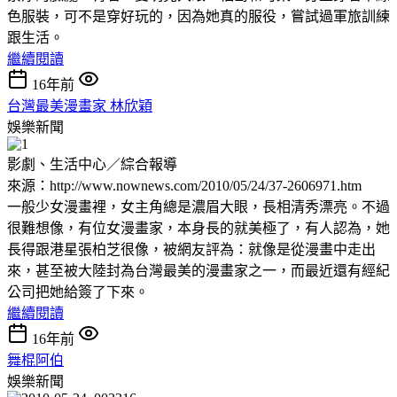
色服裝，可不是穿好玩的，因為她真的服役，嘗試過軍旅訓練
跟生活。
繼續閱讀
16年前
台灣最美漫畫家 林欣穎
娛樂新聞
影劇、生活中心／綜合報導
來源：http://www.nownews.com/2010/05/24/37-2606971.htm
一般少女漫畫裡，女主角總是濃眉大眼，長相清秀漂亮。不過
很難想像，有位女漫畫家，本身長的就美極了，有人認為，她
長得跟港星張柏芝很像，被網友評為：就像是從漫畫中走出
來，甚至被大陸封為台灣最美的漫畫家之一，而最近還有經紀
公司把她給簽了下來。
繼續閱讀
16年前
舞棍阿伯
娛樂新聞