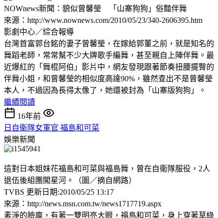
NOWnews新聞：貌似曾馨瑩 「山寨狗狗」俗豔伴舞
來源：http://www.nownews.com/2010/05/23/340-2606395.htm
影劇中心／綜合報導
台灣首富郭台銘的妻子曾馨瑩，在嫁給郭董之前，就是知名的
舞蹈老師，常常幫不少大牌歌手編舞，甚至親自上陣伴舞。最
近爆紅的「舞棍阿伯」影片中，網友發現跟著節奏扭腰擺臀的
伴舞小姐，和曾馨瑩的相似度高達90%，雖然查出不是曾馨瑩
本人，不過因為長得太像了，她還被封為「山寨版狗狗」。
繼續閱讀
16年前
日自衛隊女軍官 福島和可菜
娛樂新聞
這對日本姐妹花福島和可菜與福島舞，曾在自衛隊服役，2人
退伍後組團闖星河。（圖／摘自網路）
TVBS 更新日期:2010/05/25 13:17
來源：http://news.msn.com.tw/news1717719.aspx
素淨的臉龐，有著一雙明亮大眼，福島和可菜，身上穿著草綠