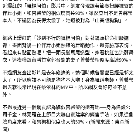
近爆紅的「舞棍阿伯」影片中，網友發現跟著節奏扭腰擺臀的
伴舞小姐，和曾馨瑩的相似度高達90%，雖然查出不是曾馨瑩
本人，不過因為長得太像了，她還被封為「山寨版狗狗」。
網路上爆紅的「妙到不行的舞棍阿伯」對著鏡頭拚命扭腰擺
臀，畫面背後一位伴舞小姐熟練的舞蹈動作，還有臉部表情，
看起來有點面熟喔！把一頭長髮馬尾造型，穿著桃紅色流蘇舞
衣，這模樣跟台灣首富郭台銘的妻子曾馨瑩相似度高達90%。
不過網友查出影片是去年底錄的，這個時候曾馨瑩已經是郭太
太了，所以應該不可能是狗狗本人啦！身為舞蹈老師，曾馨瑩
過去就很常出現在蔡依林的MV中，所以網友會好奇並不意
外。
不過最近另一個網友認為貌似曾馨瑩的還有她──身為建設公
司千金，林莞雁在上節目大爆自家建案的銷售手法，如果從側
臉角度來看，和狗狗相似度也大約50%。(新聞來源：東森新
聞)