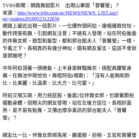
TVBS新聞：網路舞蹈影片 出現山寨版「曾馨瑩」？
來源：
http://www.tvbs.com.tw/NEWS/NEWS_LIST.asp?
no=sunkiss20100523122650
網路上最近出現一段影片，一位爆炸頭阿伯，邊唱邊跳恰恰，
動作誇張有趣，引起網友注意；不過有人發現，站在阿伯後面
的伴舞女郎，臉型和髮型，都和郭台銘夫人「曾馨瑩」一樣，
乍看之下，長相真的有幾分神似，還有網友留言，這該不會就
是郭嫂吧？
中年阿伯頂著一頭捲髮，上半身是鮮豔舞衣，搭配高腰緊身
褲，在舞池中跳恰恰。舞棍阿伯(唱歌)：「沒有人能夠和妳
比，比美麗、比溫柔、比大方、比可愛。」
阿伯又唱又跳，用力扭屁股，後面2位伴舞女郎，也跟著節拍
擺動身體，但眼尖的網友發現，站在左後方這位，長相好面
熟，是不是有點像，又傳出懷孕喜訊的郭台銘夫人「曾馨
瑩」？
網友比一比，伴舞女郎綁馬尾、鵝蛋臉，扮相、五官和曾馨瑩