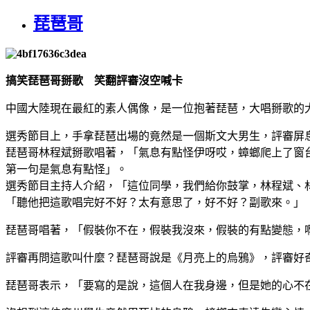
琵琶哥
搞笑琵琶哥掰歌 笑翻評審沒空喊卡
中國大陸現在最紅的素人偶像，是一位抱著琵琶，大唱掰歌的
選秀節目上，手拿琵琶出場的竟然是一個斯文大男生，評審屏
琵琶哥林程斌掰歌唱著，「氣息有點怪伊呀哎，蟑螂爬上了窗
第一句是氣息有點怪」。
選秀節目主持人介紹，「這位同學，我們給你鼓掌，林程斌、
「聽他把這歌唱完好不好？太有意思了，好不好？副歌來。」
琵琶哥唱著，「假裝你不在，假裝我沒來，假裝的有點變態，啊
評審再問這歌叫什麼？琵琶哥說是《月亮上的烏鴉》，評審好
琵琶哥表示，「要寫的是說，這個人在我身邊，但是她的心不