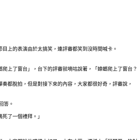
節目上的表演由於太搞笑，連評審都笑到沒時間喊卡。
螂爬上了窗台」，台下的評審就嘀咕說著，「蟑螂爬上了窗台？
彈奏都脫拍，但是對接下來的內容，大家都很好奇，評審說，
回答。
鴉死了一個禮拜。」