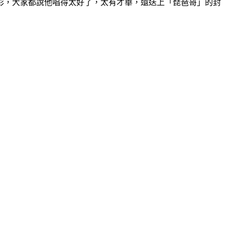
彩，大家都說他唱得太好了，太有才華，還送上「琵琶哥」的封