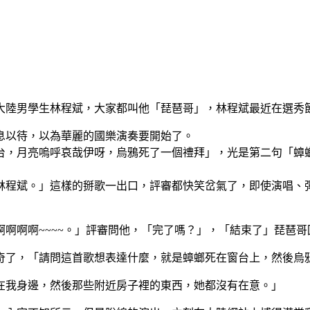
大陸男學生林程斌，大家都叫他「琵琶哥」，林程斌最近在選秀
息以待，以為華麗的國樂演奏要開始了。
台，月亮嗚呼哀哉伊呀，烏鴉死了一個禮拜」，光是第二句「蟑
林程斌。」這樣的掰歌一出口，評審都快笑岔氣了，即使演唱、
啊啊啊~~~~。」評審問他，「完了嗎？」，「結束了」琵琶哥
奇了，「請問這首歌想表達什麼，就是蟑螂死在窗台上，然後烏
在我身邊，然後那些附近房子裡的東西，她都沒有在意。」