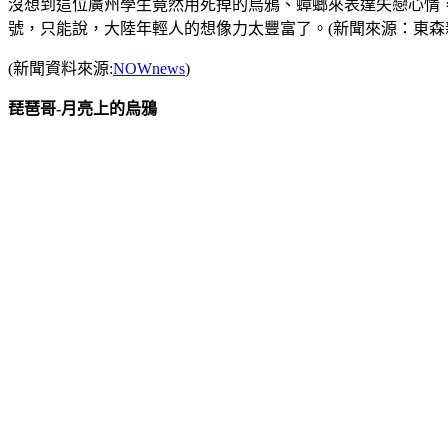
沒想到這位廣州學生竟然用死掉的烏鴉、蟑螂來表達失戀心情
號，只能說，大陸年輕人的想像力太豐富了。(新聞來源：東森
(新聞資料來源:
NOWnews
)
琵琶哥-月亮上的烏鴉