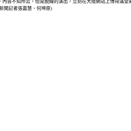
，內容不知所云，但是脫線的演出，立刻在大陸網站上博得滿堂
新聞記者張嘉慧、何坤原)