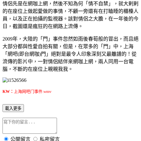
情侶先是在網咖上網，然後不知為何「情不自禁」，就大剌剌
的在座位上做起愛做的事情，不顧一旁還有在打瞌睡的櫃檯人
員，以及正在拍攝的監視器。該對情侶之大膽，在一年後的今
日，截圖還是瘋狂的在網路上流傳。
2009年，大陸的「門」事件忽然如雨後春筍般的冒出，而且絕
大部分都與性愛自拍有關，但是，在眾多的「門」中，上海
「網吧(即台網咖)門」絕對是最令人印象深刻又最離譜的！從
流傳的影片中，一對情侶結伴來網咖上網，兩人同用一台電
腦，不斷的在座位上親親我我。
KW：
上海网吧门事件.wmv
載入更多
公開留言
私密留言