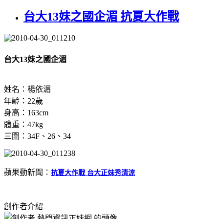
台大13妹之國企湄 抗夏大作戰
台大13妹之國企湄
姓名：楊依湄
年齡：22歲
身高：163cm
體重：47kg
三圍：34F、26、34
蘋果動新聞：
抗夏大作戰 台大正妹秀清涼
創作者介紹