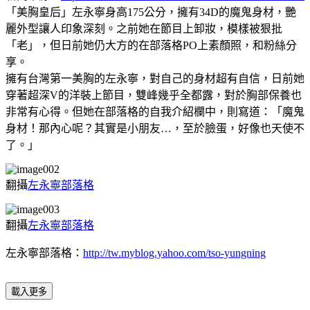
「美胸皇后」左永寧身高175公分，擁有34D的魔鬼身材，艷
麗外型讓人印象深刻。之前她在節目上卸妝，模樣被狠批
「老」，但日前她仍大方的在部落格PO上素顏照，和粉絲分
享。
擁有台灣第一美胸的左永寧，對自己的身材超有自信，日前她
穿著超深V的洋裝上節目，雙峰幾乎全都露，對於胸部保養也
非常有心得。但她在部落格的自我介紹欄中，則寫道：「魔鬼
身材！那內心呢？其實是小朋友…，至於臉蛋，好像也天使不
了。」
翻攝
左永寧部落格
翻攝
左永寧部落格
左永寧部落格：
http://tw.myblog.yahoo.com/tso-yungning
載入更多