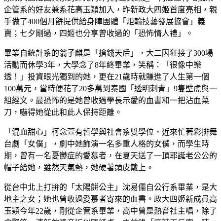
企管系的好友兼系花高玉穎加入，昨新政大四姬首度亮相，親
手做了400個月餅提供給身障團體「炬輪技藝發展協會」義
賣；七夕剛過，四姬也分享曾收過的「恐怖情人禮」。
畢業自統計系的翁子麒是「搶錢天后」，大二因狂接了300場
活動而休學3年，大學念了8年終畢業，笑稱：「很像中樂
透！」投資眼光獨到的她，更在21歲時就賺進了人生第一個
100萬元，當時便花了20多萬到泰國「透明刺青」9隻壁虎與一
組經文。最恐怖的是她曾收過學長示愛的血書和一把沾血菜
刀，嚇得她從此和此人保持距離。
「混血甜心」柯念萱有哲學與社會系雙學位，近來忙著彩排舞
台劇「女僕」，劇中她飾演一名多重人格的女僕，而學生時
期，曾有一名憂鬱症的愛慕者，在夏天送了一頂耶誕老公公的
帽子給她，雖然天氣熱，她硬著頭皮戴上。
從台中北上打拚的「太陽餅公主」沈易儒自公行系畢業，是大
地主之女；她也曾收過愛慕者寄來的血書。政大四姬新成員高
玉穎今年22歲，剛從企管系畢業，高中曾是熱音社主唱，除了