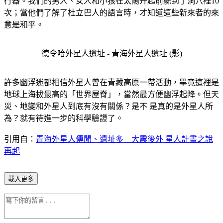
行器。我們的男人、女人和小孩在太陽升起前躲到了洞穴裡10
次；當他們了解了杜立巴人的語言時，才知道這些新來者的來
意是和平。
德令哈外星人遺址 - 青海外星人遺址 (影)
許多幽浮迷都相信外星人曾在青藏高原一帶活動，畢竟這裡是
地球上海拔最高的「世界屋脊」，當然最方便幽浮起降。但天
災、地變和外星人到底有沒有關係？是不 是真的是外星人所
為？就有待進一步的科學驗證了。
引用自：
青海外星人傳聞、遺址多 大震後外 星人計畫之說
再起
載入更多