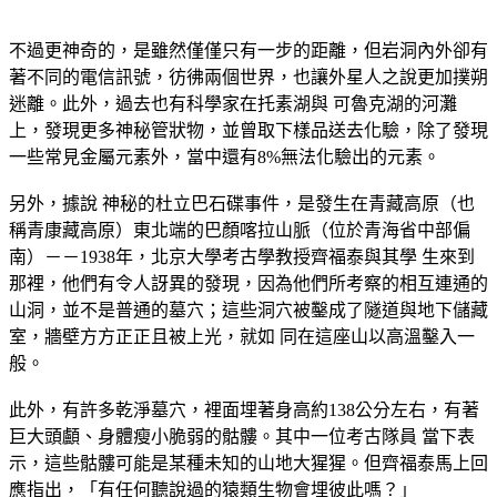
不過更神奇的，是雖然僅僅只有一步的距離，但岩洞內外卻有
著不同的電信訊號，彷彿兩個世界，也讓外星人之說更加撲朔
迷離。此外，過去也有科學家在托素湖與 可魯克湖的河灘
上，發現更多神秘管狀物，並曾取下樣品送去化驗，除了發現
一些常見金屬元素外，當中還有8%無法化驗出的元素。
另外，據說 神秘的杜立巴石碟事件，是發生在青藏高原（也
稱青康藏高原）東北端的巴顏喀拉山脈（位於青海省中部偏
南）－－1938年，北京大學考古學教授齊福泰與其學 生來到
那裡，他們有令人訝異的發現，因為他們所考察的相互連通的
山洞，並不是普通的墓穴；這些洞穴被鑿成了隧道與地下儲藏
室，牆壁方方正正且被上光，就如 同在這座山以高溫鑿入一
般。
此外，有許多乾淨墓穴，裡面埋著身高約138公分左右，有著
巨大頭顱、身體瘦小脆弱的骷髏。其中一位考古隊員 當下表
示，這些骷髏可能是某種未知的山地大猩猩。但齊福泰馬上回
應指出，「有任何聽說過的猿類生物會埋彼此嗎？」