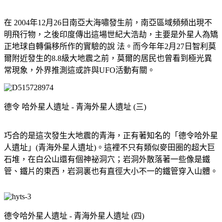
在 2004年12月26日南亞大海嘯發生前，南亞區域頻頻出現不
明飛行物，之後印度傳出這場世紀大浩劫，主要是外星人為矯
正地球自轉偏移所作的實驗的說 法。而今年年2月27日智利莫
爾附近發生的8.8級大地震之前，莫爾的居民也曾看到極光異
常現象，外界推測這或許與UFO活動有關。
德令 哈外星人遺址 - 青海外星人遺址 (三)
巧合的是這次發生大地震的青海，正有著知名的「德令哈外星
人遺址」(青海外星人遺址)。這裡不只有類似麥田圈的超大巨
石堆，在白公山還有個神祕洞穴；岩洞外散落著一些像是鐵
管、鐵片的東西，岩洞裏也有直徑大小不一的鐵管穿入山體。
德令哈外星人遺址 - 青海外星人遺址 (四)