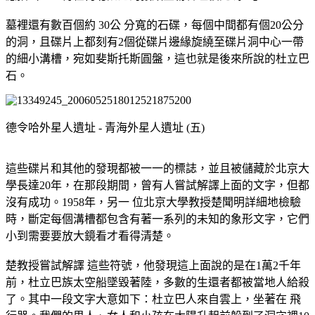
墓裡還有數百個約 30公 分寬的石碟，每個中間都有個20公分
的洞，且碟片上都刻有2個從碟片邊緣旋繞至碟片洞中心一帶
的細小溝槽，宛如斐斯托斯圓盤，這也就是後來所說的杜立巴
石。
德令哈外星人遺址 - 青海外星人遺址 (五)
這些碟片和其他的發現都被一一的標誌，並且被儲藏於北京大
學長達20年，在那段期間，曾有人嘗試解譯上面的文字，但都
沒有成功。1958年，另一 位北京大學教授楚聞明詳細地檢驗
時，斷定每個溝槽都包含有著一系列的未知的象形文字，它們
小到需要要放大鏡看才看得清楚。
楚教授嘗試解譯 這些符號，他發現這上面說的是在1萬2千年
前，杜立巴族太空船墜毀著陸，多數的生還者都被當地人給殺
了。其中一段文字大意如下：杜立巴人來自雲上，坐著在 飛