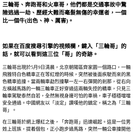
三輪哥、奔跑哥和火車哥，他們都是交通事故中驚
險逃過一劫、歷經大難而毫髮無傷的幸運者，一個
比一個牛(出色、神、厲害)。
如果在百度搜尋引擎的視頻欄，鍵入「三輪哥」的
話，就可以看到這三位「哥」的奇跡。
三輪哥出現於5月9日清晨，北京朝陽區齊家園一個路口，一輛
飛雅特白色轎車正在等紅燈的時候，突然被後面疾駛而來的黑
色轎車追撞。當兩輛車勐烈撞擊一左一右彈開的剎那，從右向
左橫越馬路的一輛三輪車正好穿過這兩輛失控的轎車，只見三
輪車駕駛泰然自若，全然無視身邊可怕的車禍，車子穩穩噹噹
安全通過。中國網友以「淡定」讚嘆他的鎮定，稱之為「三輪
哥」。
在三輪哥於網上爆紅之後，「奔跑哥」迅速崛起。這是一位男
姓上班族，提着個包，正小跑步過馬路，突然一輛公車撞開他