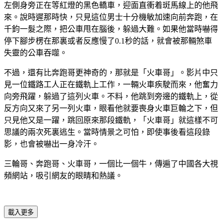
左側身旁正在等紅燈的黑色轎車，迎面直衝着斑馬線上的他飛
來。說時遲那時快，只見這位男士十分機敏加速向前奔跑，在
千鈞一髮之際，把公車甩在腦後，躲過大難。如果他當時嚇得
停下腳步楞在那裏或者反應慢了0.1秒的話，就會被那輛煞車
失靈的公車吞噬。
不過，還有比奔跑哥更神奇的，那就是「火車哥」。影片中只
見一位鐵路工人正在鐵軌上工作，一輛火車疾駛而來，他奮力
向旁飛躍，躲過了這列火車。不料，他跳到旁邊的鐵軌上，從
反方向又來了另一列火車，眼看他就要喪身火車巨輪之下，但
只見他又是一躍，跳回原來那段鐵軌，「火車哥」就這樣不可
思議的兩次死裏逃生。當時情景之可怕，即使事後看這段錄
影，也會被嚇出一身冷汗。
三輪哥、奔跑哥、火車哥，一個比一個牛，傳遍了中國各大視
頻網站，吸引網友的眼睛和熱議。
載入更多