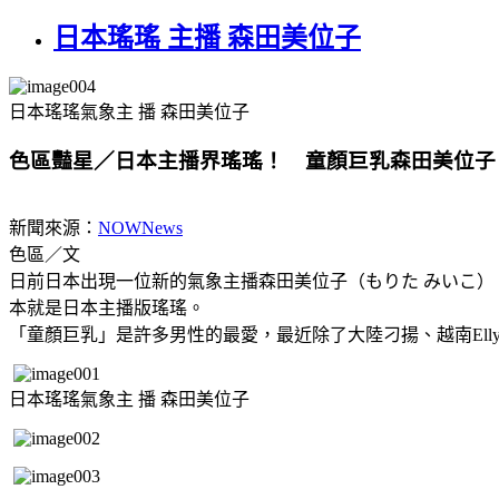
日本瑤瑤 主播 森田美位子
日本瑤瑤氣象主 播 森田美位子
色區豔星／日本主播界瑤瑤！ 童顏巨乳森田美位子
新聞來源：
NOWNews
色區／文
日前日本出現一位新的氣象主播森田美位子（もりた みいこ
本就是日本主播版瑤瑤。
「童顏巨乳」是許多男性的最愛，最近除了大陸刁揚、越南El
日本瑤瑤氣象主 播 森田美位子