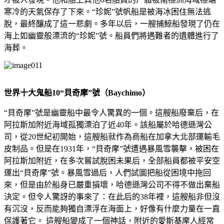
寒冷的天氣保存了下來。“珍妮”號帆船是被海冰困住無法逃
脫，最終釀成了這一悲劇。多年以后，一艘捕鯨船發現了仍在
海上如幽靈般漂流的“珍妮”號。船員們將遇難者的遺體進行了
海葬。
世界十大鬼船10
“貝奇摩”號（Baychimo）
“貝奇摩”號是幽靈船中最令人驚異的一個。這艘船廢棄后，在
阿拉斯加附近海域孤獨漂泊了近40年。該船屬於哈德遜灣公
司，從20世紀初開始，這艘船就作為商船在加拿大北部運輸毛
皮制品。但是在1931年，“貝奇摩”號遭遇暴風雪襲擊，被困在
阿拉斯加附近，在多次嘗試脫困未果后，全部船員都被平安空
運出“貝奇摩”號。暴風雪過后，人們試圖把船從困境中拖回
來，但是由於船身已嚴重損壞，哈德遜灣公司不得不做出棄船
決定。但令人驚訝的事來了：在此后的38年裡，這艘船非但沒
有沉沒，反而能夠獨自漂浮在海面上，好像有什麼力量在一直
保護著它。 這艘船變成了一個神話，附近的愛斯基摩人經常