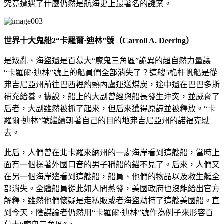
究竟遭遇了什麼仍然是航海史上最著名的謎案。
世界十大鬼船2
“卡羅爾·迪林”號（Carroll A. Deering）
是叛亂、海盜還是百慕大“魔鬼三角區”詭異的超自然力量讓
“卡羅爾·迪林”號上的船員們全部消失了？這艘5桅杆帆船是從
弗吉尼亞州前往巴西裡約熱內盧運送煤炭，途中還在巴巴多斯
補充給養。據說，船上的大副曾經與船長發生沖突，並威脅了
后者，大副雖然被抓了起來，但后來獲得原諒並被釋放。“卡
羅爾·迪林”號繼續朝著自己的目的地弗吉尼亞州的諾福克駛
去。
此后，人們曾在北卡羅來納州的一處海岸看到這艘船，當時上
面有一個操著外國口音的男子稱船的錨不見了。后來，人們又
在另一個海岸邊看到這艘船，船員、他們的物品以及救生艇全
部消失。全體船員從此如人間蒸發，美國政府也沒能給出官方
解釋，雖然他們懷疑是走私販或者海盜劫持了這艘美國船。直
到今天，陰謀論者仍然用“卡羅爾·迪林”號作為例子來形容百