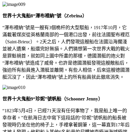
世界十大鬼船8
“澤布裡納”號（Zebrina）
“澤布裡納”號是一艘有3個桅杆的大型駁船，1917年10月，它
滿載著煤炭從英格蘭南部的一個港口出發，前往法國聖布裡厄
（Saint-Brieuc）。2天之后，人們發現這艘船在法國沿海擱淺
並被人遺棄，船還完好無損。人們猜想第一次世界大戰的戰火
是罪魁禍首，就如同上圖中所畫的那樣，德國潛艇的炮火對
“澤布裡納”號造成了威脅。也許是德國潛艇發現這艘敵船后，
強迫所有船員進入潛艇並離開。有些人相信，后來這艘德國潛
艇沉沒了，因此“澤布裡納”號上的所有船員就此徹底消失。
世界十大鬼船9
“珍妮”號帆船（Schooner Jenny）
“1823年5月4日，已經71天沒有任何事物了，我是船上唯一的
幸存者。”在航海日志中寫下這段話的“珍妮”號帆船的船長被
發現時仍坐在他的椅子上，手裡拿著鋼筆，這一幕直到17年后
才被人發現。他和船上其他6名船員的尸體被南極洲海域極端