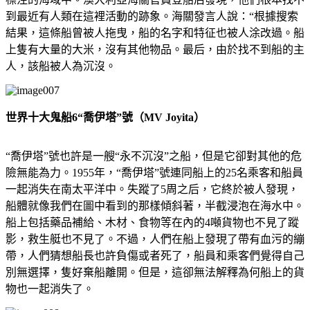
到最近有人類在這裡活動的跡象。海關發言人說：“根據搜索
結果，這條船曾被人拖曳，船的名字和特征也被人涂改過。船
上隻有大量的大米，沒有其他物品。最后，由於找不到船的主
人，該船被人為沉沒。
世界十大鬼船6
“喬伊塔”號（MV Joyita）
“喬伊塔”號也許是一艘“永不沉沒”之船，但是它卻對其他的危
險無能為力。1955年，“喬伊塔”號連同船上的25名乘客和船員
一起消失在南太平洋中。失蹤了5周之后，它終於被人發現，
船體就像我們在圖中看到的那樣傾斜著，半截浸泡在海水中。
船上包括藥品補給、木材、食物等在內的4噸貨物也不見了蹤
影，救生艇也不見了。不過，人們在船上發現了帶有血污的繃
帶，人們猜想船長也許負傷或者死了，船員和乘客們覺得自己
別無選擇，隻好棄船離開。但是，這卻無法解釋為何船上的貨
物也一起消失了。