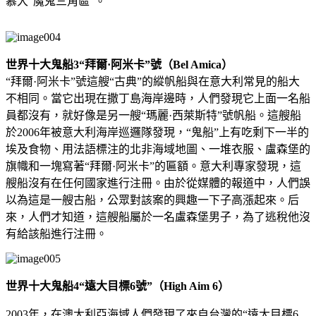
慕大“魔鬼三角區”。
世界十大鬼船3
“拜爾·阿米卡”號（Bel Amica）
“拜爾·阿米卡”號這艘“古典”的縱帆船與在意大利常見的船大
不相同。當它出現在撒丁島海岸邊時，人們發現它上面一名船
員都沒有，就好像是另一艘“瑪麗·西萊斯特”號帆船。這艘船
於2006年被意大利海岸巡邏隊發現，“鬼船”上有吃剩下一半的
埃及食物、用法語標注的北非海域地圖、一堆衣服、盧森堡的
旗幟和一塊寫著“拜爾·阿米卡”的匾額。意大利專家發現，這
艘船沒有在任何國家進行注冊。由於從媒體的報道中，人們誤
以為這是一艘古船，公眾對該案的興趣一下子高漲起來。后
來，人們才知道，這艘船屬於一名盧森堡男子，為了逃稅他沒
有給該船進行注冊。
世界十大鬼船4
“遠大目標6號”（High Aim 6）
2003年，在澳大利亞海域人們發現了來自台灣的“遠大目標6