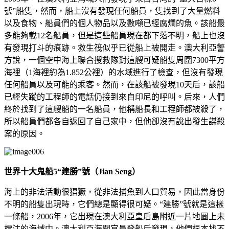
號”船隻，然而，船上沒有發現任何船員，隻找到了大量燃料
以及食物、船員們的個人物品以及數噸已經腐爛的魚。該船最
多能夠載12名船員，但是這些船員現在都下落不明，船上也沒
有發現打斗的痕跡。救生筏似乎已從船上被開走。澳大利亞警
方說，一個空中海上聯合搜救隊對這艘可疑船隻周圍7300平方
海裡（1海裡約為1.852公裡）的水域進行了檢查，但沒有發現
任何船員以及可能的乘客。然而，在該船被發現10天后，該船
已經失蹤的工程師的電話仍接到來自印尼的呼叫。后來，人們
終於找到了這艘船的一名船員，他稱船長和工程師都被殺了，
所以船員們都各自返回了自己家中，但他卻沒有說出發生謀殺
案的原因。
世界十大鬼船5
“建勝”號（Jian Seng）
海上的非法活動很猖獗，從非法捕魚到人口貿易，因此當身份
不明的船隻出現時，它們總是顯得很可疑。“建勝”號就是這樣
一條船，2006年，它出現在澳大利亞皇后島附近一片地圖上未
標注的海域中。澳大利亞海關官員登船后發現，他們根本找不