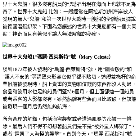
界十大鬼船，很多沒有船員的“鬼船”出現在海面上也就不足為
奇了。世界十大鬼船 比如：一艘經常在阿拉斯加州海岸被人
發現的無人“鬼船”和第一次世界大戰時一艘船的全體船員據說
被德國潛艇綁架。下面為您講述的世界十大鬼船都有一個共同
點：神奇而且有著似乎讓人無法解釋的秘密。
世界十大鬼船1
“
瑪麗·西萊斯特”號（Mary Celeste）
談到1872年被人發現的“瑪麗·西萊斯特”號，用“幽靈般的”和
“讓人不安的”等詞匯來形容它似乎都不貼切。這艘雙桅杆的商
業帆船被發現時，船上貴重的貨物和值錢的東西都沒人動過，
食品和飲用水也足夠船員們堅持6個月，但上面卻連一個船員
或者乘客的人影都沒有。雖然船體有些舊而且比較破，但該船
被發現一個月后仍然能夠航海。
所有合理的解釋，包括海盜襲擊或者遭遇風暴等都被一一排
除。最后人們不得不幻想著船員們是不是“被外星人綁架了”，
或者“遭遇了大海怪的襲擊”。直到今天，“瑪麗·西萊斯特”號