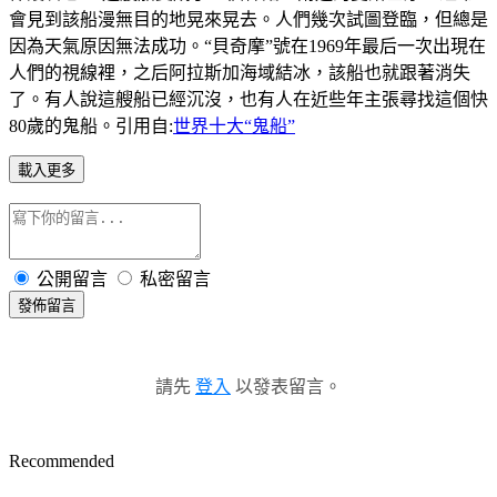
會見到該船漫無目的地晃來晃去。人們幾次試圖登臨，但總是
因為天氣原因無法成功。“貝奇摩”號在1969年最后一次出現在
人們的視線裡，之后阿拉斯加海域結冰，該船也就跟著消失
了。有人說這艘船已經沉沒，也有人在近些年主張尋找這個快
80歲的鬼船。引用自:
世界十大“鬼船”
載入更多
公開留言
私密留言
發佈留言
請先
登入
以發表留言。
Recommended