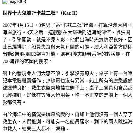
世界十大鬼船7
“卡茲二號”（Kaz II）
2007年4月15日，3名男子乘“卡茲二號”出海，打算沿澳大利亞
海岸旅行。3天之后，這艘船在大堡礁附近海域漂流，帆張開
了，引擎開動，就是不見人影。他們出海時天氣情況良好，因
此已經排除了船員失蹤與天氣有關的可能。澳大利亞警方隨即
出動9架飛機和2架直升機，還有4艘志願者乘坐的救援船，在
700海裡的范圍內搜索。
船上的發現令人們大惑不解：引擎沒有熄火﹔桌子上有一台筆
記本電腦繼續運作﹔無線電也沒有異常，船上所有的應急設備
都運轉良好﹔救生衣整齊地挂在鉤子上﹔桌子上食具和食品都
已經擺好，好像在等待人們用餐，唯一不正常的是船上一個人
影都沒有。
由於海洋中的情況是瞬息萬變的，再加上他們沒有一個人穿了
救生衣，人們推測，可能有一名船員落水，剩下的兩人跳進海
中救人，結果三人都不幸遇難。