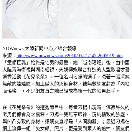
NOWnews 大陸新聞中心／綜合報導
來源：
http://www.nownews.com/2010/05/21/545-2605919.htm
「童顏巨乳」始終是宅男的最愛，繼「越南瑤瑤」後，由中國
大陸青海衛視與湖南經視、天娛傳媒聯合打造的大型歌唱才藝
選秀活動《花兒朵朵》，一位名叫刁揚的選手，憑著一張清純
無敵的娃娃臉，加上傲人的火辣身材，被無數網友封為「內地
版瑤瑤」，不少網友直言她已經成為新一代的宅男殺手。
在《花兒朵朵》的選秀節目中，每當刁揚出現時，沉寂許久的
宅男們都會為之瘋狂。刁揚一雙無辜眼神，清純精致的臉龐，
與凹凸有致的身材，讓網友直呼是「人間胸器」；最近刁揚在
網上流傳一組「兔女郎」照片，更是受到眾人的追捧，網友們