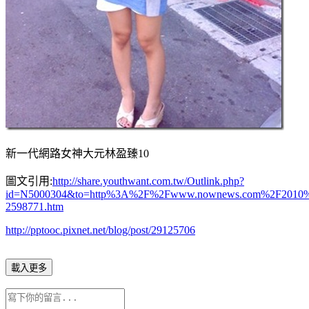
新一代網路女神大元林盈臻10
圖文引用:
http://share.youthwant.com.tw/Outlink.php?
id=N5000304&to=http%3A%2F%2Fwww.nownews.com%2F2010
2598771.htm
http://pptooc.pixnet.net/blog/post/29125706
載入更多