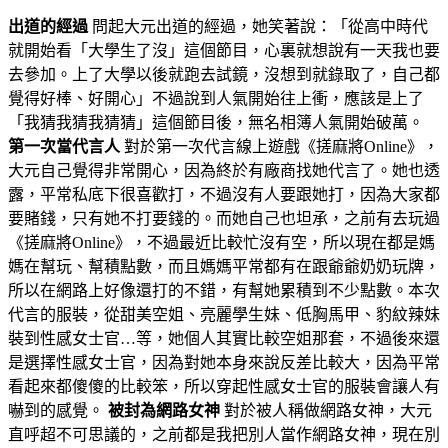
出道的經過
問起大元出道的經過，她笑著說：「從高中時代
就開始看「大學生了沒」這個節目，心裏就想說有一天我也要
去參加。上了大學以後就跑去試鏡，沒想到就錄取了，自己都
覺得好棒、好開心」不過說到人氣開始往上衝，應該是上了
「我猜我猜我猜猜」這個節目後，無名相簿人氣開始破萬。
第一次當代言人
對於第一次代言線上遊戲《搓麻將Online》，
大元自己覺得非常開心，因為終於有廠商找她代言了。她也透
露，平常私底下很喜歡打，不過沒有人要跟她打，因為大家都
要賭錢，只有她不打要錢的。而她自己也坦承，之前有去玩過
《搓麻將Online》，不過最近比較忙沒有空，所以現在都是媽
媽在幫玩、幫積點數，而且媽媽平常都有在跟爺爺奶奶玩牌，
所以在網路上好像還打的不錯，有幫她累積到不少點數。本次
代言的服裝，從甜美空姐、亮麗學生妹、低胸馬甲、豹紋辣妹
裝到性感女士官…等，她個人其實比較空姐那套，不過後來還
是選擇性感女士官，因為對她本身來說反差比較大，因為平常
看起來都傻傻的比較笨，所以穿起性感女士官的服裝會讓人有
嚇到的感覺。
被封為網路女神
對於被人稱做網路女神，大元
直呼超不可思議的，之前都是我把別人當作網路女神，現在別