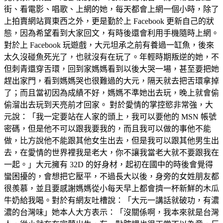
街、看電影、唱歌、上網的她，每天都會上網一個小時，除了
上拍賣網站買東西之外，更是勤於上 Facebook 更新自己的狀
態，因為希望看到大家回文，有時後還會利用手機隨時上網。
對於上 Facebook 玩遊戲，大元坦承之前有養過一缸魚，後來
太久沒碰魚死光了，也就沒有在玩了。年輕時期叛逆的她，不
但刺青還穿舌環，回到家媽媽看到以後大哭一場，甚至要把她
趕出家門，看到媽媽哭也很難過的大元，隔天就去把舌環拿掉
了；而且當初因為成績不好，媽媽不準她出去玩，晚上就會偷
偷溜出去玩到天亮前才回家。 對於愛情的掌控慾非常強，大
元說：「我一定要站在人家的頭上，我可以要他的 MSN 帳號
密碼，但是他不可以跟我要我的，而且我可以做的事他不能
做，比方說他不能跟其他女生出去，但是我可以跟其他男生出
去，在愛情的世界裡我是老大，你不讓我當老大就不要跟我在
一起。」大元擁有 32D 的好身材，起初在國中的時後會覺得
蠻困擾的，會想把它壓平，不過長大以後，身旁的女姓朋友都
很羨慕，並且要感謝媽媽從小每天早上都會擠一杯新鮮的木瓜
牛奶給我喝。對於有網友吐槽說：「大元一講話就破功，有濃
濃的台灣味」她本人大方表示：「沒關係啊，我本來就是台灣