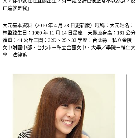
人，從小就在在宜蘭出生，有一點腔調也很正常不以為意，反
正這就是我」
大元基本資料（2010 年 4 月 28 日更新版）暱稱：大元姓名：
林盈臻生日：1989 年 11 月 14 日星座：天蠍座身高：161 公分
體重：44 公斤三圍：32D、25、33 學歷：台北縣－私立金陵
女中附國中部、台北市－私立金甌女中、大學／學院－輔仁大
學－法律系