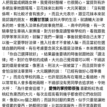
人把我當成網路女神，我覺得好酷喔，也很開心。當提到有許
多網友拿她跟瑤瑤、豆花妹來比較時，大元笑著說：「沒有關
係啊，有比較才會有進步」。而且大元表示，跟豆花妹本來就
是認識的朋友。
校園甘苦談
談到大學的生活，就讀輔大法律
系的她，會進入法律系的故事竟然是…。高中的時後，有一次
騎車發生車禍人家擦撞，對方好像是讀警察學校的，看我跟我
同學笨笨呆呆的，就騙了我們一筆錢，事後就覺得自己太笨了
以後一定要學好法律，進入社會才不會被人騙。而且當初在選
填自願的時候，有在考慮要念英文系還是法律系，本來媽媽說
︰「你自己選擇就好」，結果最後要填的時後就跟她說「讀法
律」吧。對於在學校的成績，大元自己覺得還可以啊，不過該
當的還是會被當，像憲法、刑法大一就被當了。而且提到會不
會怕沒辦法畢業時，大元靦腆的說：「已經有做好心理準備
了。」而走在學校的路上，也許是因為有在電視上看過她，所
以常常有人會多看她兩眼，不過卻沒有男同學去追求她，令她
大呼：「為什麼會這樣？」
愛情的掌控慾很強
喜歡粉紅色或
桃紅色東西的大元，每次去逛街看到幾乎都會把它們收刮回
來，像是Kitty貓之類的；而談到討厭的東西，似乎只要是讓她
覺得累的東西，她都很討厭，比如說寫報告。而平常喜歡逛