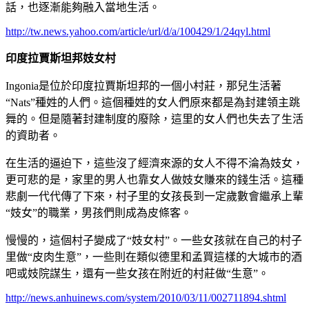
話，也逐漸能夠融入當地生活。
http://tw.news.yahoo.com/article/url/d/a/100429/1/24qyl.html
印度拉賈斯坦邦妓女村
Ingonia是位於印度拉賈斯坦邦的一個小村莊，那兒生活著
“Nats”種姓的人們。這個種姓的女人們原來都是為封建領主跳
舞的。但是隨著封建制度的廢除，這里的女人們也失去了生活
的資助者。
在生活的逼迫下，這些沒了經濟來源的女人不得不淪為妓女，
更可悲的是，家里的男人也靠女人做妓女賺來的錢生活。這種
悲劇一代代傳了下來，村子里的女孩長到一定歲數會繼承上輩
“妓女”的職業，男孩們則成為皮條客。
慢慢的，這個村子變成了“妓女村”。一些女孩就在自己的村子
里做“皮肉生意”，一些則在類似德里和孟買這樣的大城市的酒
吧或妓院謀生，還有一些女孩在附近的村莊做“生意”。
http://news.anhuinews.com/system/2010/03/11/002711894.shtml