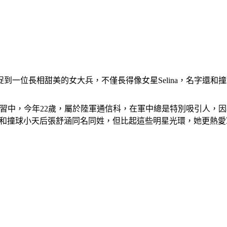
到一位長相甜美的女大兵，不僅長得像女星Selina，名字還和
軍演習中，今年22歲，屬於陸軍通信科，在軍中總是特別吸引人
外型，還和撞球小天后張舒涵同名同姓，但比起這些明星光環，她更熱