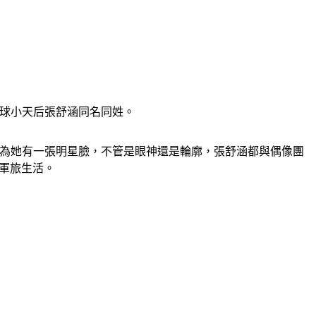
撞球小天后張舒涵同名同姓。
，因為她有一張明星臉，不管是眼神還是輪廓，張舒涵都與偶像團
愛軍旅生活。