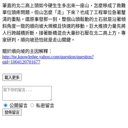
筆直的北二高上頭如今硬生生多出來一座山，怎麼移成了救難
單位頭疼問題，但山怎麼「走」下來？也成了工程單位急著釐
清的重點。還原事發那一刻，整個山頭鬆動的土石就是沿著傾
斜角度一致的順向坡大規模且快速的移動，巨大推擠力量先將
人行跨越橋折斷，接著斷橋混合大量砂石壓在北二高上方，專
家研判，順向坡恐怕就是走山關鍵。
關於順向坡的主因解釋：
http://tw.knowledge.yahoo.com/question/question?
qid=1004120701677
載入更多
公開留言
私密留言
發佈留言