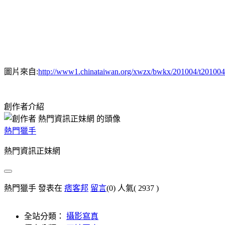
圖片來自:
http://www1.chinataiwan.org/xwzx/bwkx/201004/t20100
創作者介紹
熱門獵手
熱門資訊正妹網
熱門獵手 發表在
痞客邦
留言
(0)
人氣(
2937
)
全站分類：
攝影寫真