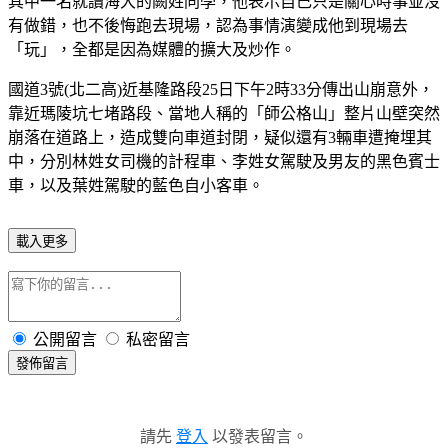
其中一名就讀海大的闕姓同學，他表示自己只是關心時事並沒
有做錯，也不後悔跑去現場，認為事情演變成他到現場去
「玩」，全都是因為媒體的擴大及炒作。
國道3號(北二高)近基隆路段25日下午2時33分傳出山崩意外，
靠近瑪陵坑七堵路段、當地人稱的「師公格山」整片山壁突然
崩落在道路上，造成雙向車道封閉，疑似還有3輛車遭掩埋其
中，分別林姓女司機的計程車、李姓女駕駛及男友的黑色賓士
車，以及葉姓駕駛的藍色自小客車。
載入更多
公開留言
私密留言
發佈留言
請先
登入
以發表留言。