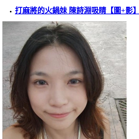
打麻將的火鍋妹 陳詩淵吸睛【圖+影