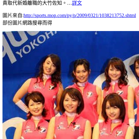
貴取代新婚離職的大竹佐知。…
詳文
圖片來自:
http://sports.mop.com/py/p/2009/0321/1038213752.shtml
部份圖片網路搜尋而得