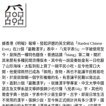
據香港《明報》報導，發起評選的英文網站「Hardest Chinese
Ever」在21個「最難漢字」表中，「(見字表5)」一字被使用至
今，是陝西一種特色麵食，普通話讀「biang」第二聲，關於
其來歷有多種民間流傳版本，其中有一說是秦始皇有一日吃厭
了山珍海味，太監到街上買了一碗平民小吃，反令他胃口大
開，他覺得既然已成為「御用」食物，再也不能讓平民輕易吃
到，於是就御賜一個字形複雜的名，有意讓平民難以寫出此
字。面對21個「最難漢字」，就連漢字學專家、中文大學中國
語言及文學系語文導師張錦少也只懂「(見表14)」字，其他均
需查字典。他說，字表中不少是生僻字、古字，即是日常生活
不常用的漢字。張錦少說，至今無正式統計共有多少漢字，國
內較通行的大型字典《漢語大字典》收錄5.4萬字，《中華字