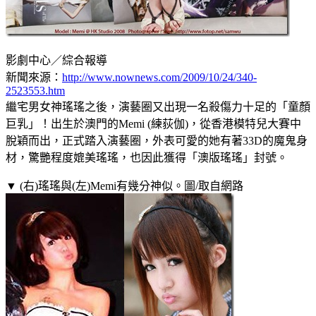
影劇中心／綜合報導
新聞來源：
http://www.nownews.com/2009/10/24/340-
2523553.htm
繼宅男女神瑤瑤之後，演藝圈又出現一名殺傷力十足的「童顏
巨乳」！出生於澳門的Memi (練荻伽)，從香港模特兒大賽中
脫穎而出，正式踏入演藝圈，外表可愛的她有著33D的魔鬼身
材，驚艷程度媲美瑤瑤，也因此獲得「澳版瑤瑤」封號。
▼ (右)瑤瑤與(左)Memi有幾分神似。圖/取自網路