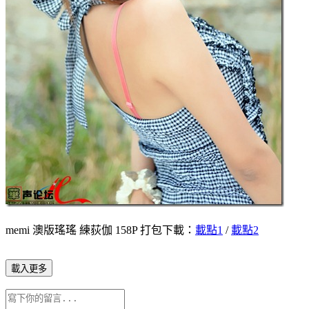
memi 澳版瑤瑤 練荻伽 158P 打包下載：
載點1
/
載點2
載入更多