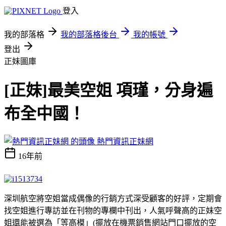
登入
我的部落格
我的部落格後台
我的帳號
登出
正妹圖庫
[正妹]最美空姐 項瑾，分身遍
布全中國！
熱門資訊正妹網
16年前
深圳航空將空姐當成偶像的行銷方式深受顧客的好評，定期會
找空姐進行專訪並在刊物的專欄中刊出，人氣呼聲高的正妹空
姐還能被選為「等高模」(擺放在機票銷售網站門口擺放的空