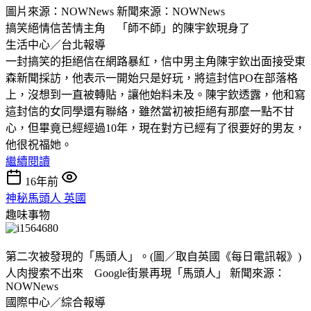
圖片來源：NOWNews 新聞來源：NOWNews
搞笑絕情信苦情主角 「師不師」的陳宇欽現身了
生活中心／台北報導
一封搞笑的拒絕信在網路暴紅，信中男主角陳宇欽出面接受東
森新聞採訪，他表示一開始只是好玩，將這封信PO在部落格
上，沒想到一直被轉貼，讓他始料未及。陳宇欽透露，他和寫
這封信的女同學還有聯絡，雖然當初被拒絕有那麼一點不甘
心，但畢竟已經經過10年，現在對方已經有了很要好的男友，
他很祝福她。
繼續閱讀
16年前
神秘馬頭人 英國
趣味事物
第二次被發現的「馬頭人」。(圖／取自英國《每日電訊報》)
人肉搜索不出來 Google街景再現「馬頭人」 新聞來源：
NOWNews
國際中心／綜合報導