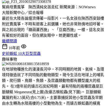
幫病母賣風箏 陝西清純女孩走紅 新聞來源：NOWnews
大陸新聞中心／綜合報導
最近在大陸各論壇流傳著一段影片，一名女孩在陝西西安鼓樓
附近賣風箏，不時有遊客上前選購，她也非常熱情地招呼著。
與之前出現的「糖葫蘆西施」、「豆腐西施」一樣，這名女孩
有著姣好的面容，但在網友眼中，她更顯性感。
繼續閱讀
16年前
史前蜈蚣 10大巨型昆蟲
趣味事物
在地球物種進化的漫漫長河中，不同時期的地質、氣候、及環
境特徵造就了不同特點的動物類型。現今生活在地球上的哺乳
類、爬行類、鳥類、魚類、及昆蟲類動物都有體型龐大的祖
先。 在3億年前的遠古石炭紀時期，最有特點的兩種昆蟲是巨
脈蜻蜓 Meganeura(見上圖)及遠古蜈蚣蟲(見下圖)。 巨脈蜻蜓
翼展約有2.5英尺(合0.75米)，主要靠捕捉其他小型昆蟲及早期
由水生轉為水陸兩棲的小型動物為生。而遠古蜈蚣蟲的橫寬