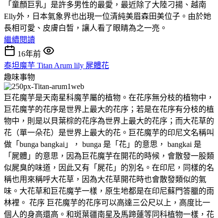
「童顏巨乳」是許多男性的最愛，最近除了大陸刁揚、越南
Elly外，日本氣象界也出現一位清純美眉森田美位子。由於她
長相可愛、皮膚白皙，讓人看了眼睛為之一亮。
繼續閱讀
16年前
泰坦魔芋 Titan Arum lily 屍體花
趣味事物
巨花魔芋是天南星科魔芋屬的植物。在花序無分枝的植物中，
巨花魔芋的花序是世界上最大的花序；若是在花序有分枝的植
物中，則是以貝葉棕的花序為世界上最大的花序；而大花草的
花（單一朵花）是世界上最大的花。巨花魔芋的印尼文名稱叫
做「bunga bangkai」， bunga 是「花」的意思， bangkai 是
「屍體」的意思，因為巨花魔芋在開花的時候，會散發一股類
似屍臭的味道，因此又有「屍花」的別名。在印尼，同樣的名
稱也用來稱呼大花草，因為大花草開花時也會散發類似的氣
味。大花草和巨花魔芋一樣，原生地都是在印尼蘇門答臘的雨
林裡。 花序 巨花魔芋的花序可以高達三公尺以上，高度比一
個人的身高還高。和斑葉疆南星及馬蹄蓮等同科植物一樣，花