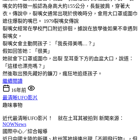
嘴女的特徵一般認為身高大約155公分，長髮披肩，穿著大
衣。傳說中，裂嘴女通常出現於傍晚時分，會用大口罩或圍巾
遮住爆裂的嘴巴。 1979裂嘴女傳說
裂嘴女經常在學校門口附近徘徊，據說在放學後如果不幸遇到
裂嘴女，
裂嘴女會主動問孩子：「我長得美嗎…？」
假如回答她：「很美」
她就會下口罩或圍巾，出裂 至耳垂下方的血盆大口，說道：
「這樣也漂亮嗎？」
然後取出預先藏好的鐮刀，瘋狂地追逐孩子。
繼續閱讀
16年前
最清晰UFO影片
趣味事物
近代最清晰UFO影片！ 就在土耳其被拍到 新聞來源：
NOWNews
國際中心／綜合報導
近日中國大陸的新疆、杭州等地接連出現「不明飛行物」，但