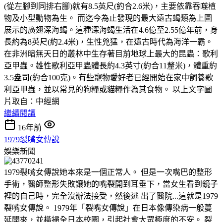
(從左腳到同排右腳)就有8.5英尺(約合2.6米)，主要依靠吞噬植
物及小型動物為生。 而迄今為止發現的最大遠古蝎類為上圖
展示的廣翅深海蝎。這種深海蝎生活在4.6億至2.55億年前，身
長約為8英尺(約2.4米)，生性兇猛，在遠古時代為海洋一霸。
在非洲暗無天日的叢林中生存著目前地球上最大的昆蟲：歌利
亞甲蟲。雄性歌利亞甲蟲體長約4.3英寸(約合11釐米)，體重約
3.5盎司(約合100克)。有些寵物愛好者已經開始在家中飼養歌
利亞甲蟲，並以常見的狗糧或貓糧作為其食物。 以上文字圖
片取自：中經網
繼續閱讀
16年前
1979裂嘴女傳說
娛樂新聞
1979裂嘴女傳說她本來是一個正常人。 但是一次嘴巴的整形
手術，醫師整形失敗讓她的嘴裂開到耳垂下，當女生看到鏡子
裡的自己時，完全沒辦法接受，然後逃 出了醫院...這就是1979
裂嘴女傳說。 1979年「裂嘴女傳說」在日本像傳染病一般蔓
延開來，並橫掃全日本校園，引起社會大眾極度的不安。 裂