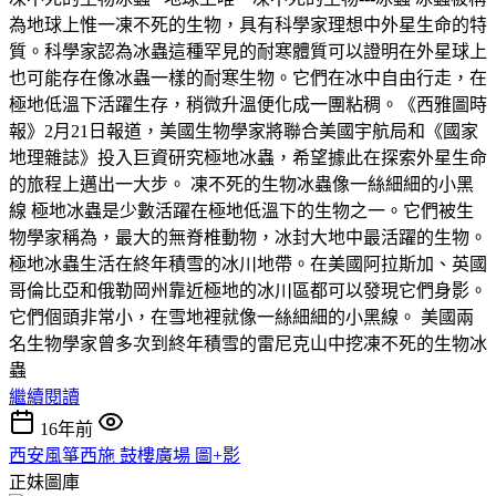
為地球上惟一凍不死的生物，具有科學家理想中外星生命的特
質。科學家認為冰蟲這種罕見的耐寒體質可以證明在外星球上
也可能存在像冰蟲一樣的耐寒生物。它們在冰中自由行走，在
極地低溫下活躍生存，稍微升溫便化成一團粘稠。《西雅圖時
報》2月21日報道，美國生物學家將聯合美國宇航局和《國家
地理雜誌》投入巨資研究極地冰蟲，希望據此在探索外星生命
的旅程上邁出一大步。 凍不死的生物冰蟲像一絲細細的小黑
線 極地冰蟲是少數活躍在極地低溫下的生物之一。它們被生
物學家稱為，最大的無脊椎動物，冰封大地中最活躍的生物。
極地冰蟲生活在終年積雪的冰川地帶。在美國阿拉斯加、英國
哥倫比亞和俄勒岡州靠近極地的冰川區都可以發現它們身影。
它們個頭非常小，在雪地裡就像一絲細細的小黑線。 美國兩
名生物學家曾多次到終年積雪的雷尼克山中挖凍不死的生物冰
蟲
繼續閱讀
16年前
西安風箏西施 鼓樓廣場 圖+影
正妹圖庫