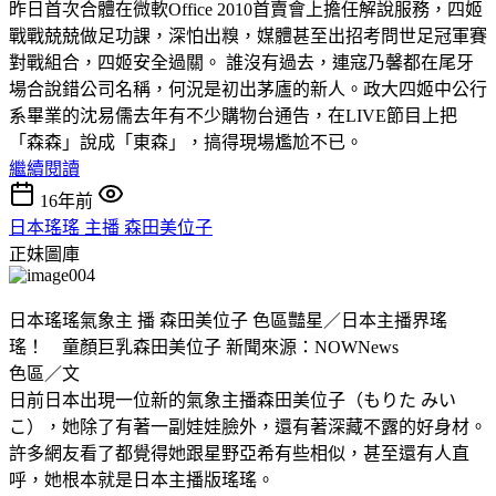
昨日首次合體在微軟Office 2010首賣會上擔任解說服務，四姬
戰戰兢兢做足功課，深怕出糗，媒體甚至出招考問世足冠軍賽
對戰組合，四姬安全過關。 誰沒有過去，連寇乃馨都在尾牙
場合說錯公司名稱，何況是初出茅廬的新人。政大四姬中公行
系畢業的沈易儒去年有不少購物台通告，在LIVE節目上把
「森森」說成「東森」，搞得現場尷尬不已。
繼續閱讀
16年前
日本瑤瑤 主播 森田美位子
正妹圖庫
日本瑤瑤氣象主 播 森田美位子 色區豔星／日本主播界瑤
瑤！ 童顏巨乳森田美位子 新聞來源：NOWNews
色區／文
日前日本出現一位新的氣象主播森田美位子（もりた みい
こ），她除了有著一副娃娃臉外，還有著深藏不露的好身材。
許多網友看了都覺得她跟星野亞希有些相似，甚至還有人直
呼，她根本就是日本主播版瑤瑤。