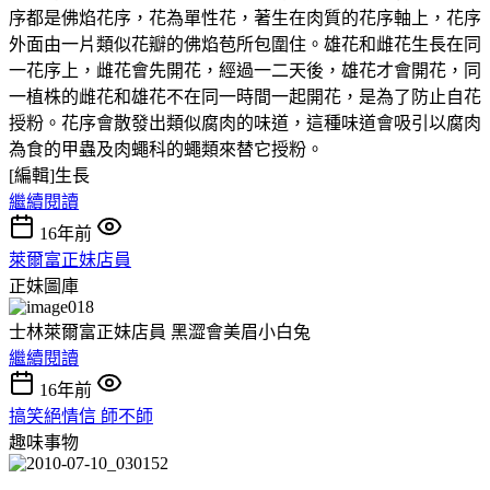
序都是佛焰花序，花為單性花，著生在肉質的花序軸上，花序
外面由一片類似花瓣的佛焰苞所包圍住。雄花和雌花生長在同
一花序上，雌花會先開花，經過一二天後，雄花才會開花，同
一植株的雌花和雄花不在同一時間一起開花，是為了防止自花
授粉。花序會散發出類似腐肉的味道，這種味道會吸引以腐肉
為食的甲蟲及肉蠅科的蠅類來替它授粉。
[編輯]生長
繼續閱讀
16年前
萊爾富正妹店員
正妹圖庫
士林萊爾富正妹店員 黑澀會美眉小白兔
繼續閱讀
16年前
搞笑絕情信 師不師
趣味事物